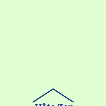
Loa
din
g...