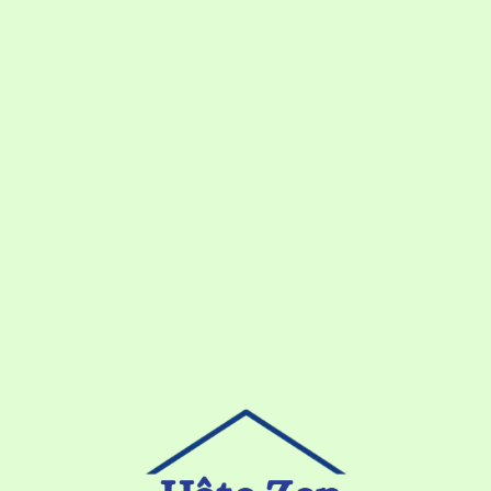
Loa
din
g...