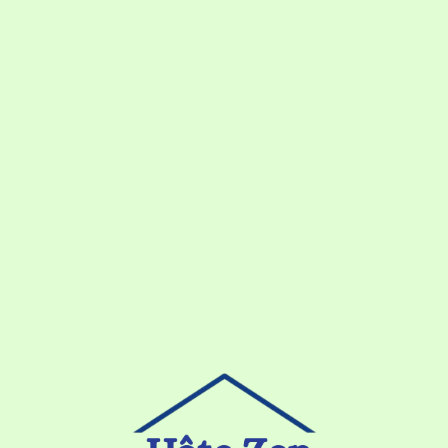
Loa
din
g...