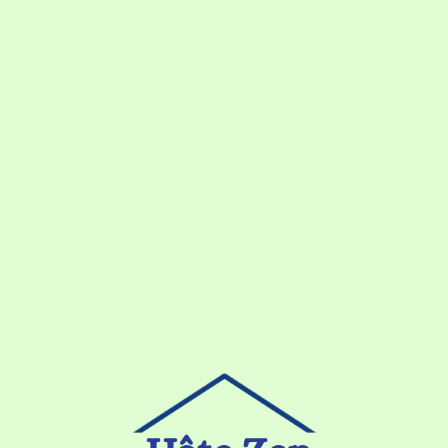
Loa
din
g...